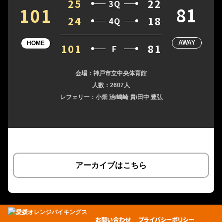
25
22
3Q
81
101
24
18
4Q
AWAY
HOME
101
81
F
会場：神戸市立中央体育館
人数：2607人
レフェリー：小畑 治/嶋崎 貴/田中 豊弘
アーカイブはこちら
お問い合わせ
プライバシーポリシー