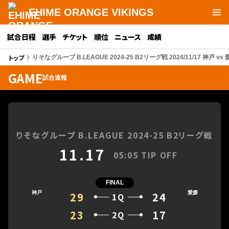
EHIME ORANGE VIKINGS
試合日程
選手
チケット
順位
ニュース
成績
トップ
keyboard_arrow_right
りそなグループ B.LEAGUE 2024-25 B2リーグ戦 2024/11/17 神戸 vs
GAME
試合速報
りそなグループ B.LEAGUE 2024-25 B2リーグ戦
11.17
05:05 TIP OFF
FINAL
神戸
29
24
愛媛
1Q
23
17
2Q