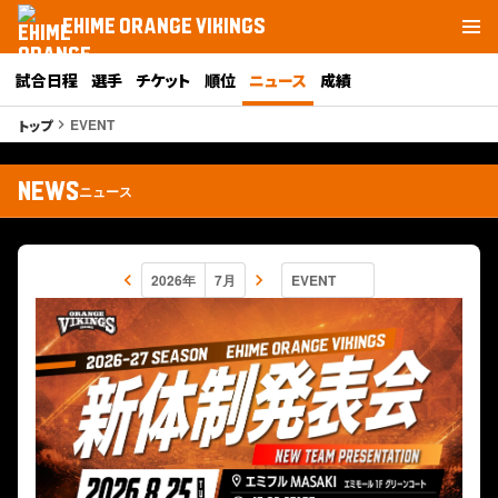
EHIME ORANGE VIKINGS
試合日程
選手
チケット
順位
ニュース
成績
EVENT
トップ
keyboard_arrow_right
NEWS
ニュース
keyboard_arrow_left
keyboard_arrow_right