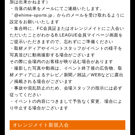
加は出来かねます）
・当落の結果をメールにてご連絡いたします。
「@ehime-sports.jp」からのメールを受け取れるように
設定をお願いいたします
・集合時に、FC会員証またはオレンジメイトにご入会い
ただいたことがわかるB.LEAGUE会員マイページ画面を
ご提示いただきますので、忘れずにご準備ください
・取材メディアやイベントスタッフがイベントの様子を
写真並びに動画撮影する場合がございます
その際に会場内のお客様が映り込む場合があります
・撮影した写真や動画は、イベント終了後の広告物、取
材メディアによるテレビ／新聞／雑誌／WEBなどに露出
／掲載される場合がございます
・事故や混乱防止のため、会場スタッフの指示には必ず
従ってください
・イベントの内容につきまして予告なく変更、場合によ
り中止する場合がございます
オレンジメイト新規入会