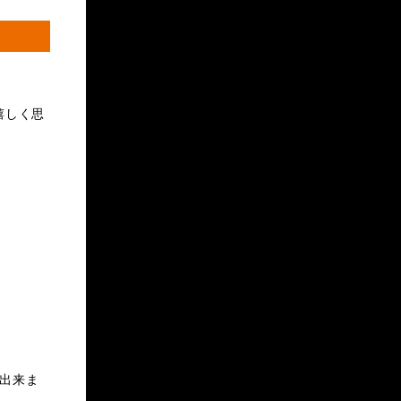
嬉しく思
出来ま