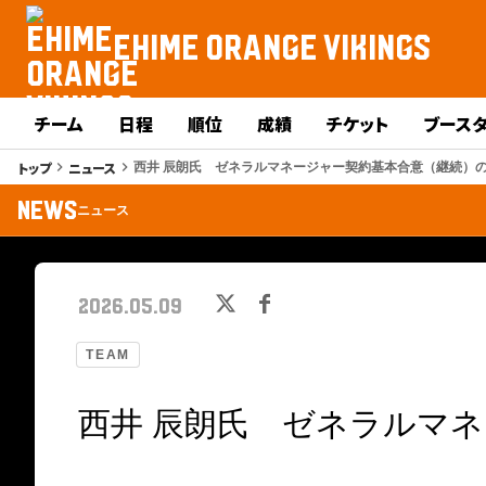
EHIME ORANGE VIKINGS
チーム
日程
順位
成績
チケット
ブース
トップ
ニュース
keyboard_arrow_right
keyboard_arrow_right
西井 辰朗氏 ゼネラルマネージャー契約基本合意（継続）
NEWS
ニュース
2026.05.09
TEAM
西井 辰朗氏 ゼネラルマ