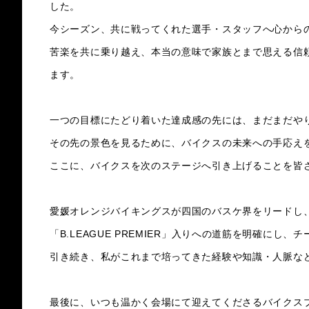
した。
今シーズン、共に戦ってくれた選手・スタッフへ心から
苦楽を共に乗り越え、本当の意味で家族とまで思える信
ます。
一つの目標にたどり着いた達成感の先には、まだまだや
その先の景色を見るために、バイクスの未来への手応え
ここに、バイクスを次のステージへ引き上げることを皆
愛媛オレンジバイキングスが四国のバスケ界をリードし
「B.LEAGUE PREMIER」入りへの道筋を明確に
引き続き、私がこれまで培ってきた経験や知識・人脈な
最後に、いつも温かく会場にて迎えてくださるバイクス