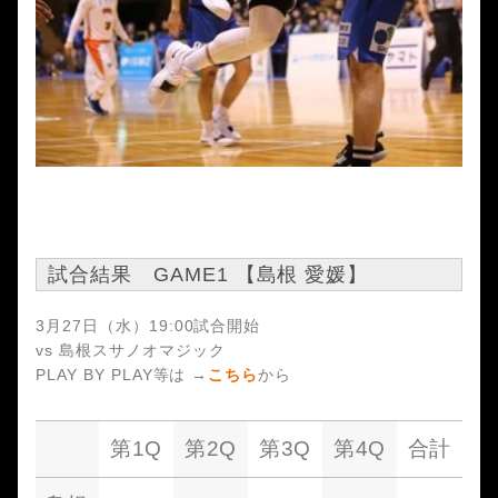
試合結果 GAME1 【島根 愛媛】
3月27日（水）19:00試合開始
vs 島根スサノオマジック
PLAY BY PLAY等は →
こちら
から
第1Q
第2Q
第3Q
第4Q
合計