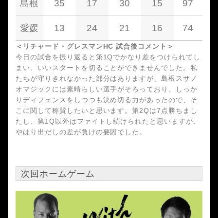
島根
35
17
30
15
97
愛媛
13
24
21
16
74
＜リチャード・グレスマンHC 試合後コメント＞
今日の試合を振り返ると第1Qでかなり差をつけられてし
まい、いいスタートを切ることができませんでした。私
たちが守りきれなかった部分はありますが、島根スサノ
オマジックには素晴らしい選手がそろっており、しっか
りディフェンスをしつつも決め切る力があったので、そ
こに関して称賛したいと思います。第2Qは7点勝ちまし
たし、第1Q以外はファイトし続けられたと思いますが、
やはり出だしの差が負けの要因でした。
次回ホームゲーム