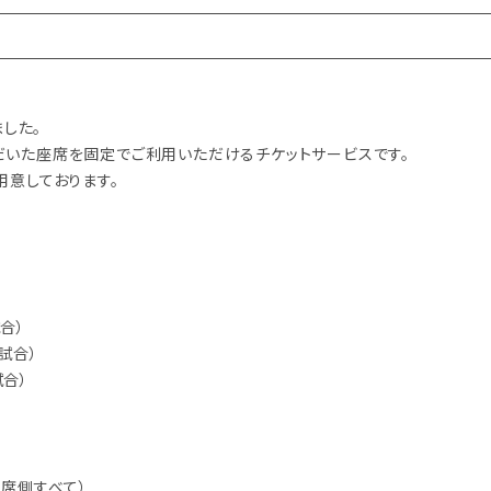
ました。
だいた座席を固定でご利用いただけるチケットサービスです。
用意しております。
試合）
5試合）
試合）
D席側すべて）